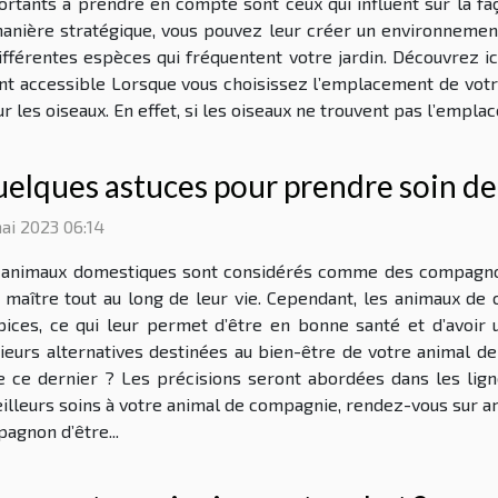
rtants à prendre en compte sont ceux qui influent sur la faç
nière stratégique, vous pouvez leur créer un environnement a
ifférentes espèces qui fréquentent votre jardin. Découvrez i
t accessible Lorsque vous choisissez l’emplacement de votr
r les oiseaux. En effet, si les oiseaux ne trouvent pas l’emplac
elques astuces pour prendre soin d
ai 2023 06:14
 animaux domestiques sont considérés comme des compagnon
r maître tout au long de leur vie. Cependant, les animaux d
pices, ce qui leur permet d’être en bonne santé et d’avoir 
eurs alternatives destinées au bien-être de votre animal de
 ce dernier ? Les précisions seront abordées dans les lign
illeurs soins à votre animal de compagnie, rendez-vous sur a
agnon d’être...