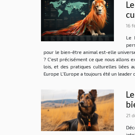
Le
cu
16 f
Le 
pers
pour le bien-être animal est-elle univers
? C'est précisément ce que nous allons e
lois, et des pratiques culturelles liées
Europe L'Europe a toujours été un leader da
Le
bi
21 
Déc
int