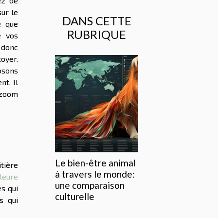
ez de
sur le
DANS CETTE
e que
RUBRIQUE
e vos
 donc
toyer.
osons
nt. Il
 zoom
Le bien-être animal
itière
à travers le monde:
leure
une comparaison
es qui
culturelle
s qui