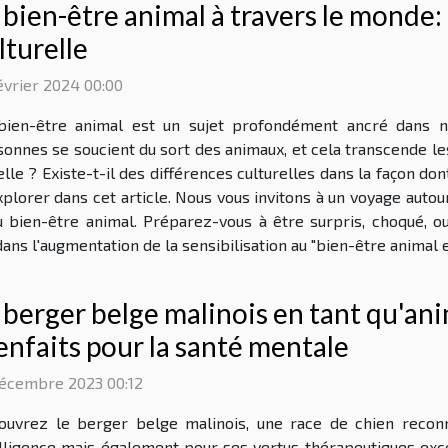
 bien-être animal à travers le monde
lturelle
évrier 2024 00:00
bien-être animal est un sujet profondément ancré dans no
onnes se soucient du sort des animaux, et cela transcende le
elle ? Existe-t-il des différences culturelles dans la façon d
xplorer dans cet article. Nous vous invitons à un voyage auto
 au bien-être animal. Préparez-vous à être surpris, choqué, 
ns l'augmentation de la sensibilisation au "bien-être animal en
 berger belge malinois en tant qu'ani
enfaits pour la santé mentale
décembre 2023 00:12
ouvrez le berger belge malinois, une race de chien recon
elligence mais également pour ses vertus thérapeutiques exc