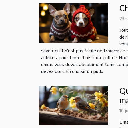
Ch
23 
Tout
dern
vous
savoir qu’il n’est pas facile de trouver c
astuces pour bien choisir un pull de Noë
chien, vous devez absolument tenir compt
devez donc lui choisir un pull...
Qu
ma
10 j
L’i